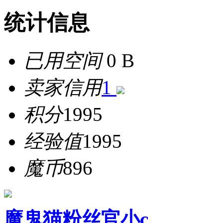
统计信息
已用空间
0 B
卖家信用
1
积分
1995
经验值
1995
魔币
896
魔鬼猫粉丝官小c