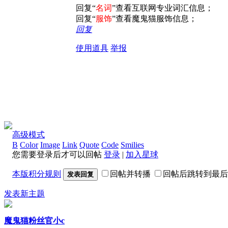
回复“
名词
”查看互联网专业词汇信息；
回复“
服饰
”查看魔鬼猫服饰信息；
回复
使用道具
举报
高级模式
B
Color
Image
Link
Quote
Code
Smilies
您需要登录后才可以回帖
登录
|
加入星球
本版积分规则
回帖并转播
回帖后跳转到最后
发表回复
发表新主题
魔鬼猫粉丝官小c