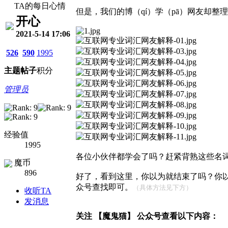
TA的每日心情
但是，我们的博（qí）学（pā）网友却
开心
2021-5-14 17:06
526
590
1995
主题
帖子
积分
管理员
经验值
1995
各位小伙伴都学会了吗？赶紧背熟这些名
魔币
896
好了，看到这里，你以为就结束了吗？你
众号查找即可。
（具体方法见下方）
收听TA
发消息
关注 【魔鬼猫】 公众号查看以下内容：