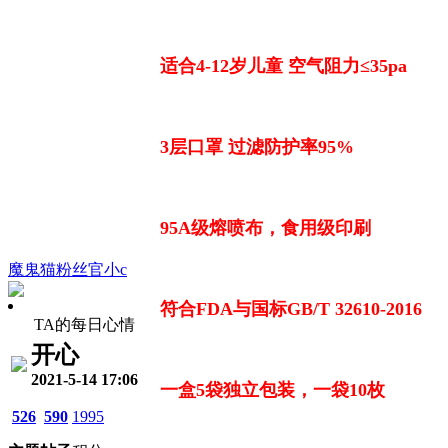
适合4-12岁儿童 空气阻力≤35pa
3层口罩 过滤防护率95%
95A级熔喷布，食用级印刷
魔鬼猫粉丝官小c
符合FDA与国标GB/T 32610-2016
TA的每日心情
开心
2021-5-14 17:06
一盒5袋独立包装，一袋10枚
526
590
1995