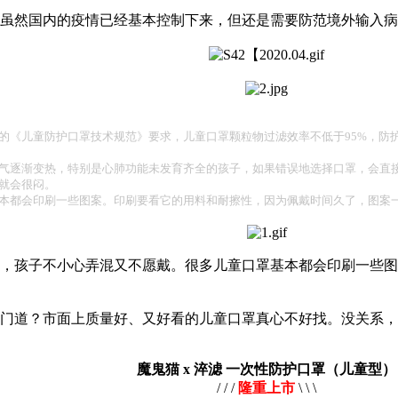
虽然国内的疫情已经基本控制下来，但还是需要防范境外输入病
的《儿童防护口罩技术规范》要求，儿童口罩颗粒物过滤效率不低于95%，防护
气逐渐变热，特别是心肺功能未发育齐全的孩子，如果错误地选择口罩，会直
就会很闷。
本都会印刷一些图案。印刷要看它的用料和耐擦性，因为佩戴时间久了，图案
，孩子不小心弄混又不愿戴。很多儿童口罩基本都会印刷一些图
门道？市面上质量好、又好看的儿童口罩真心不好找。没关系，
魔鬼猫 x 淬滤 一次性防护口罩（儿童型）
/ / /
隆重上市
\ \ \