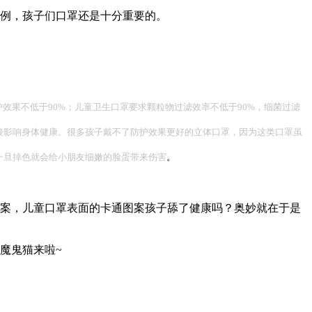
例，孩子们口罩还是十分重要的。
效果不低于90%；儿童卫生口罩要求颗粒物过滤效率不低于90%，细菌过滤
接影响身体健康。很多孩子戴不了防护效果更好的立体口罩，因为这类口罩虽
一旦掉色就会给小朋友细嫩的脸蛋带来伤害
。
案，儿童口罩表面的卡通图案孩子舔了健康吗？奥妙就在于是
魔鬼猫来啦~