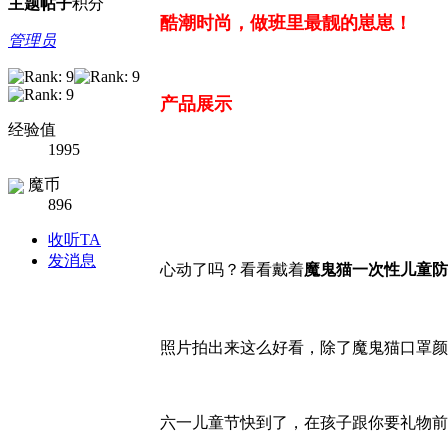
主题
帖子
积分
酷潮时尚，做班里最靓的崽崽！
管理员
产品展示
经验值
1995
魔币
896
收听TA
发消息
心动了吗？看看戴着
魔鬼猫一次性儿童防
照片拍出来这么好看，除了魔鬼猫口罩颜
六一儿童节快到了，在孩子跟你要礼物前